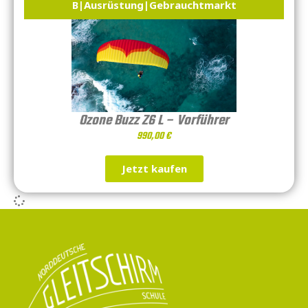
B
|
Ausrüstung
|
Gebrauchtmarkt
Ozone Buzz Z6 L – Vorführer
990,00
€
Jetzt kaufen