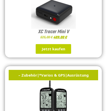
XC Tracer Mini V
525,00
€
489,00
€
Jetzt kaufen
– Zubehör
|
*Varios & GPS
|
Ausrüstung