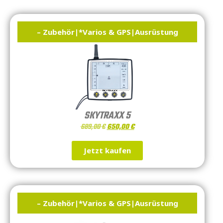
– Zubehör
|
*Varios & GPS
|
Ausrüstung
SKYTRAXX 5
689,00
€
650,00
€
Jetzt kaufen
– Zubehör
|
*Varios & GPS
|
Ausrüstung