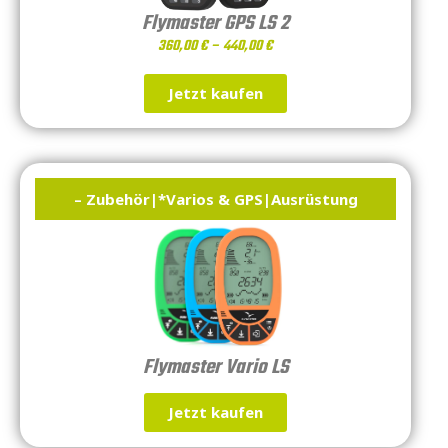
Flymaster GPS LS 2
360,00
€
–
440,00
€
Jetzt kaufen
– Zubehör
|
*Varios & GPS
|
Ausrüstung
Flymaster Vario LS
Jetzt kaufen