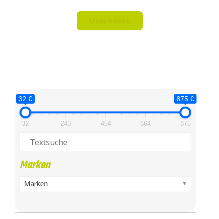
Mein Konto
32 €
875 €
32
243
454
664
875
Marken
Marken