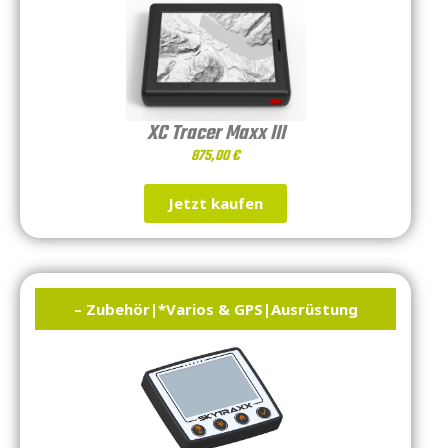
XC Tracer Maxx III
875,00
€
Jetzt kaufen
– Zubehör
|
*Varios & GPS
|
Ausrüstung