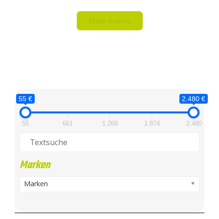
Mein Konto
55 €
2.480 €
55
661
1.268
1.874
2.480
Marken
Marken