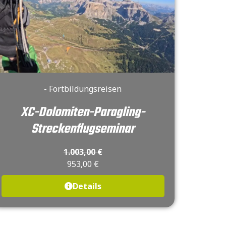
- Fortbildungsreisen
XC-Dolomiten-Paragling-
Streckenflugseminar
1.003,00
€
953,00
€
Details