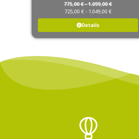
775,00
€
-
1.099,00
€
725,00
€
-
1.049,00
€
Details