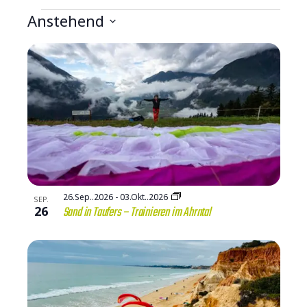
Anstehend
Datum
List
auswählen.
of
Veranstaltungen
in
Photo
View
26.Sep..2026
-
03.Okt..2026
SEP.
26
Sand in Taufers – Trainieren im Ahrntal