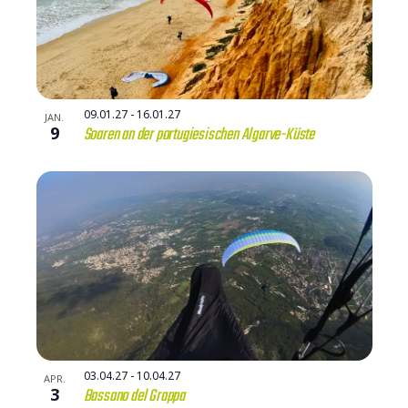
09.01.27
-
16.01.27
JAN.
9
Soaren an der portugiesischen Algarve-Küste
03.04.27
-
10.04.27
APR.
3
Bassano del Grappa