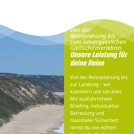
Von der
Reiseplanung bis
zum unvergesslichen
Gleitschirmerlebnis
Unsere Leistung für
deine Reise
Von der Reiseplanung bis
zur Landung – wir
kümmern uns um alles.
Mit ausführlichem
Briefing, individueller
Betreuung und
maximaler Sicherheit
lernst du von echten