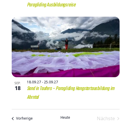
Paragliding Ausbildungsreise
18.09.27
-
25.09.27
SEP.
18
Sand in Taufers – Paragliding Hangstartausbildung im
Ahrntal
Heute
Verans
Nächste
Veranstaltungen
Vorherige