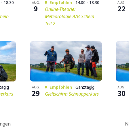
0
-
18:30
Empfohlen
14:00
-
18:30
AUG.
AUG.
9
22
Online-Theorie:
chein
Meteorologie A/B-Schein
Teil 2
tägig
Empfohlen
Ganztägig
AUG.
AUG.
29
30
perkurs
Gleitschirm Schnupperkurs
ungen
N