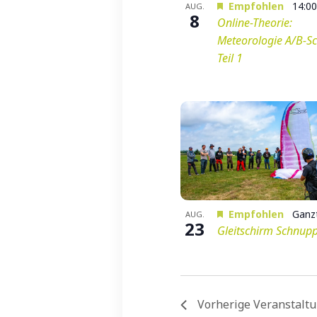
Photo
Empfohlen
14:0
AUG.
8
Online-Theorie:
View
Meteorologie A/B-S
Teil 1
Empfohlen
Ganz
AUG.
23
Gleitschirm Schnup
Vorherige
Veranstalt