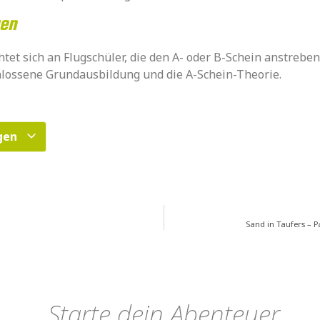
gen
htet sich an Flugschüler, die den A- oder B-Schein anstrebe
hlossene Grundausbildung und die A-Schein-Theorie.
ügen
Sand in Taufers – 
Starte dein Abenteuer