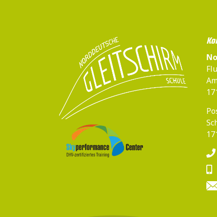
Ko
No
Fl
Am
17
Pos
Sch
17