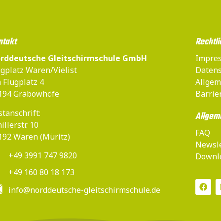
ntakt
Rechtli
rddeutsche Gleitschirmschule GmbH
Impre
ugplatz Waren/Vielist
Datens
 Flugplatz 4
Allgem
194 Grabowhöfe
Barrie
tanschrift:
Allgem
illerstr. 10
FAQ
192 Waren (Müritz)
Newsle
+49 3991 747 9820
Downlo
+49 160 80 18 173
info@norddeutsche-gleitschirmschule.de