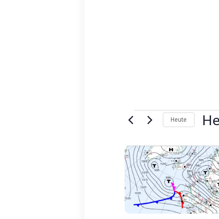
He
Heute
Dat
ausw
List
of
Veranstaltungen
in