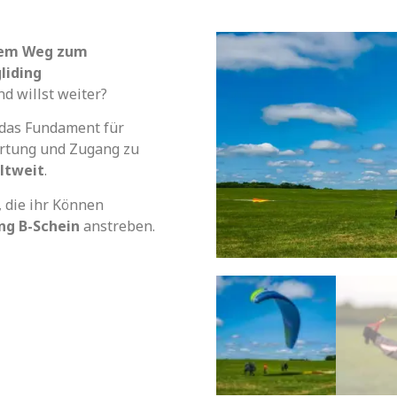
inem Weg zum
liding
d willst weiter?
 das Fundament für
rtung und Zugang zu
ltweit
.
, die ihr Können
ng B-Schein
anstreben.