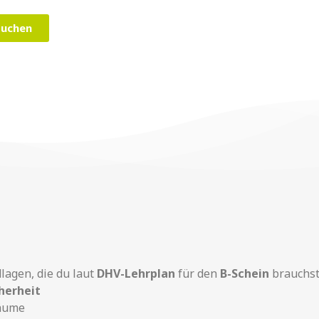
buchen
lagen, die du laut
DHV-Lehrplan
für den
B-Schein
brauchst
herheit
räume