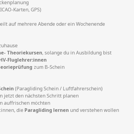
eckenplanung
. ICAO-Karten, GPS)
rteilt auf mehrere Abende oder ein Wochenende
 zuhause
ne- Theoriekursen
, solange du in Ausbildung bist
HV-Fluglehrer:innen
heorieprüfung
zum B-Schein
Schein
(Paragliding Schein / Luftfahrerschein)
on jetzt den nächsten Schritt planen
en auffrischen möchten
:innen, die
Paragliding lernen
und verstehen wollen