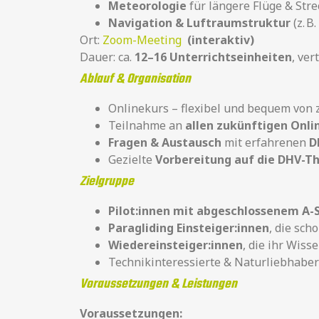
Meteorologie
für längere Flüge & Str
Navigation & Luftraumstruktur
(z. B
Ort:
Zoom-Meeting
(interaktiv)
Dauer: ca.
12–16 Unterrichtseinheiten
, ve
Ablauf & Organisation
Onlinekurs – flexibel und bequem von
Teilnahme an
allen zukünftigen Onli
Fragen & Austausch
mit erfahrenen
D
Gezielte
Vorbereitung auf die DHV-T
Zielgruppe
Pilot:innen mit abgeschlossenem A-
Paragliding Einsteiger:innen
, die sch
Wiedereinsteiger:innen
, die ihr Wiss
Technikinteressierte & Naturliebhaber
Voraussetzungen & Leistungen
Voraussetzungen: