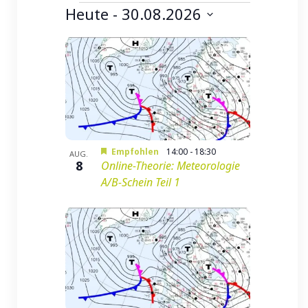
Heute
 - 
30.08.2026
Datum
List
auswählen.
of
Veranstaltungen
in
Photo
Empfohlen
14:00
-
18:30
AUG.
8
Online-Theorie: Meteorologie
View
A/B-Schein Teil 1