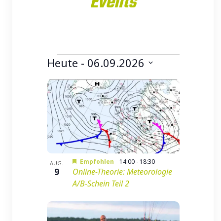
Events
Heute
 - 
06.09.2026
Datum
List
auswählen.
of
Veranstaltungen
in
Photo
Empfohlen
14:00
-
18:30
AUG.
9
Online-Theorie: Meteorologie
View
A/B-Schein Teil 2