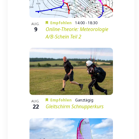
in
Photo
Empfohlen
14:00
-
18:30
AUG.
9
Online-Theorie: Meteorologie
View
A/B-Schein Teil 2
Empfohlen
Ganztägig
AUG.
22
Gleitschirm Schnupperkurs