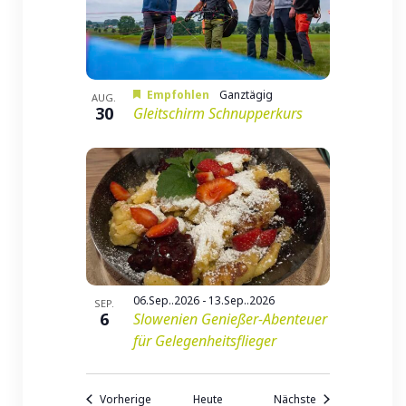
Empfohlen
Ganztägig
AUG.
30
Gleitschirm Schnupperkurs
06.Sep..2026
-
13.Sep..2026
SEP.
6
Slowenien Genießer-Abenteuer
für Gelegenheitsflieger
Veranstaltungen
Veranstaltungen
Vorherige
Heute
Nächste