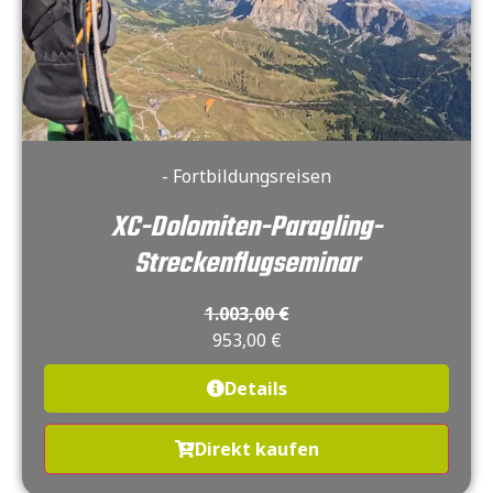
- Fortbildungsreisen
XC-Dolomiten-Paragling-
Streckenflugseminar
1.003,00
€
953,00
€
Details
Direkt kaufen