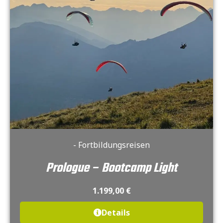
- Fortbildungsreisen
Prologue – Bootcamp Light
1.199,00
€
Details