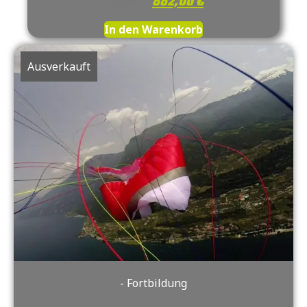
932,00
€
882,00
€
In den Warenkorb
Ausverkauft
- Fortbildung