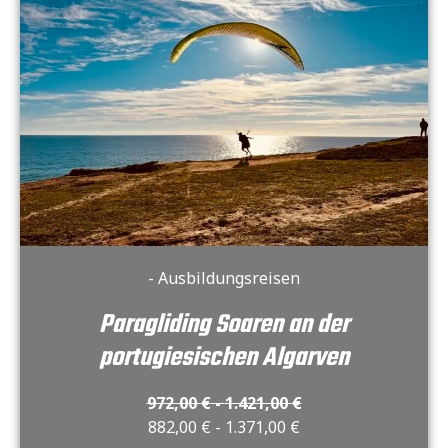
- Ausbildungsreisen
Paragliding Soaren an der
portugiesischen Algarven
972,00
€
-
1.421,00
€
882,00
€
-
1.371,00
€