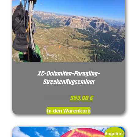
XC-Dolomiten-Paragling-
Streckenflugseminar
1.003,00
€
953,00
€
In den Warenkorb
Angebot!