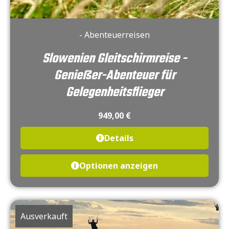
- Abenteuerreisen
Slowenien Gleitschirmreise -
Genießer-Abenteuer für
Gelegenheitsflieger
949,00
€
Details
Optionen anzeigen
Ausverkauft