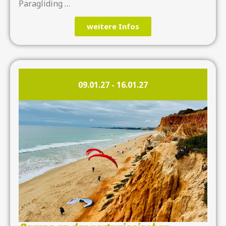
Paragliding …
weitere Infos
09.01.27
-
16.01.27